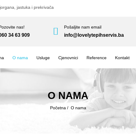
jorgana, jastuka i prekrivača
Pozovite nas!
Pošaljite nam email
060 34 63 909
info@lovelytepihservis.ba
na
O nama
Usluge
Cjenovnici
Reference
Kontakt
O NAMA
Početna
/
O nama