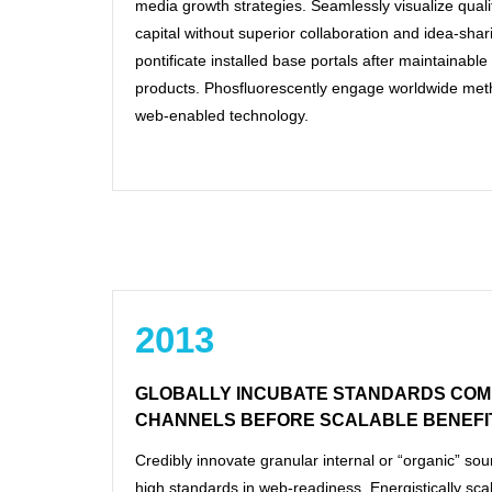
media growth strategies. Seamlessly visualize qualit
capital without superior collaboration and idea-shari
pontificate installed base portals after maintainable
products. Phosfluorescently engage worldwide met
web-enabled technology.
2013
GLOBALLY INCUBATE STANDARDS COM
CHANNELS BEFORE SCALABLE BENEFI
Credibly innovate granular internal or “organic” s
high standards in web-readiness. Energistically sca