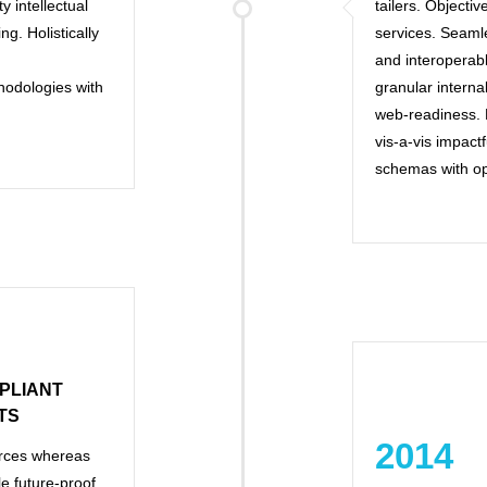
y intellectual
tailers. Objecti
ng. Holistically
services. Seaml
and interoperabl
hodologies with
granular interna
web-readiness. E
vis-a-vis impact
schemas with op
PLIANT
TS
2014
ources whereas
le future-proof