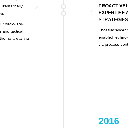
PROACTIVEL
 Dramatically
EXPERTISE 
ks.
STRATEGIES
hout backward-
Phosfluorescent
 and tactical
enabled technol
c theme areas via
via process-cent
2016