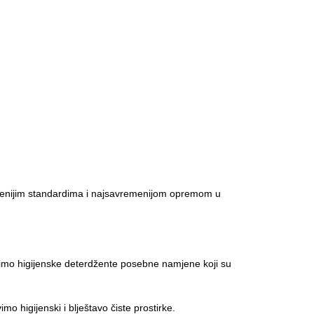
vremenijim standardima i najsavremenijom opremom u
stimo higijenske deterdžente posebne namjene koji su
o higijenski i blještavo čiste prostirke.