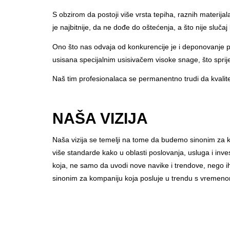
S obzirom da postoji više vrsta tepiha, raznih materijala
je najbitnije, da ne dođe do oštećenja, a što nije sluč
Ono što nas odvaja od konkurencije je i deponovanje pr
usisana specijalnim usisivačem visoke snage, što spri
Naš tim profesionalaca se permanentno trudi da kvalit
NAŠA VIZIJA
Naša vizija se temelji na tome da budemo sinonim za k
više standarde kako u oblasti poslovanja, usluga i investic
koja, ne samo da uvodi nove navike i trendove, nego ih
sinonim za kompaniju koja posluje u trendu s vremeno