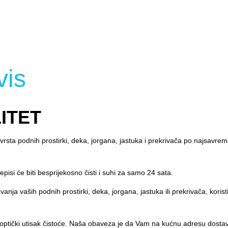
vis
ITET
h vrsta podnih prostirki, deka, jorgana, jastuka i prekrivača po najsa
pisi će biti besprijekosno čisti i suhi za samo 24 sata.
ja vaših podnih prostirki, deka, jorgana, jastuka ili prekrivača, kori
 optički utisak čistoće. Naša obaveza je da Vam na kućnu adresu dostavim