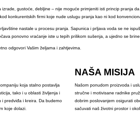
 izrade, gustoće, debljine – nije moguće primjeniti isti princip pranja da
aj kod konkurentskih firmi koje nude uslugu pranja kao ni kod konvencion
ljavštine nastale u procesu pranja. Sapunica i prljava voda se ne ispuš
ječava ponovno vraćanje iste u tepih prilikom sušenja, a ujedno se bri
etno odgovori Vašim željama i zahtjevima.
NAŠA MISIJA
ompaniju koja stalno postavlja
Našom ponudom proizvoda i usluga
ija, tako i u oblasti življenja i
stručne i motivisane radnike pru
 i predviđa i kreira. Da budemo
dobrim poslovanjem osigurati obo
m koje dolazi.
sačuvati naš životni prostor i okol