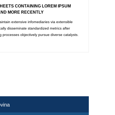
HEETS CONTAINING LOREM IPSUM
AND MORE RECENTLY
intain extensive infomediaries via extensible
ally disseminate standardized metrics after
g processes objectively pursue diverse catalysts.
ovina