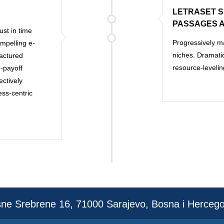
LETRASET S
PASSAGES 
ust in time
Progressively ma
ompelling e-
niches. Dramatic
factured
resource-levelin
-payoff
ectively
ss-centric
sne Srebrene 16, 71000 Sarajevo, Bosna i Herceg